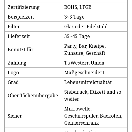
Zertifizierung
ROHS, LFGB
Beispielzeit
3~5 Tage
Filter
Glas oder Edelstahl
Lieferzeit
35~45 Tage
Party, Bar, Kneipe,
Benutzt für
Zuhause, Geschäft
Zahlung
Tt/Western Union
Logo
Maßgeschneidert
Grad
Lebensmittelqualität
Siebdruck, Etikett und so
Oberflächenübergabe
weiter
Mikrowelle,
Sicher
Geschirrspüler, Backofen,
Gefrierschrank