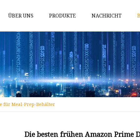
ÜBER UNS
PRODUKTE
NACHRICHT
Borosilikatglaswaren
Topf aus Borosilikatglas
Backgeschirr aus Borosilikatglas
Kasserolle aus Borosilikatglas
Salatschüssel aus Borosilikatglas
Vorratsdose aus Borosilikatglas
e für Meal-Prep-Behälter
Messbecher aus Borosilikatglas
Lebensmittelbehälter aus
Borosilikatglas
Die besten frühen Amazon Prime D