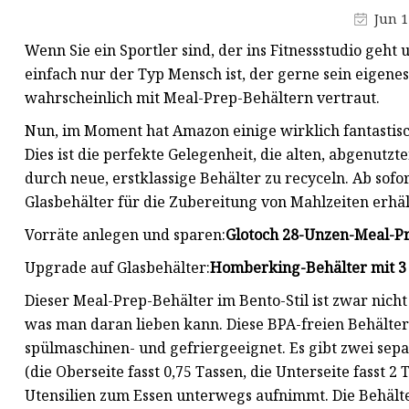
Jun 1
Wenn Sie ein Sportler sind, der ins Fitnessstudio geht
einfach nur der Typ Mensch ist, der gerne sein eigenes
wahrscheinlich mit Meal-Prep-Behältern vertraut.
Nun, im Moment hat Amazon einige wirklich fantastis
Dies ist die perfekte Gelegenheit, die alten, abgenut
durch neue, erstklassige Behälter zu recyceln. Ab sofor
Glasbehälter für die Zubereitung von Mahlzeiten erhält
Vorräte anlegen und sparen:
Glotoch 28-Unzen-Meal-Prep
Upgrade auf Glasbehälter:
Homberking-Behälter mit 3 F
Dieser Meal-Prep-Behälter im Bento-Stil ist zwar nicht
was man daran lieben kann. Diese BPA-freien Behälter 
spülmaschinen- und gefriergeeignet. Es gibt zwei se
(die Oberseite fasst 0,75 Tassen, die Unterseite fasst 
Utensilien zum Essen unterwegs aufnimmt. Die Behälter