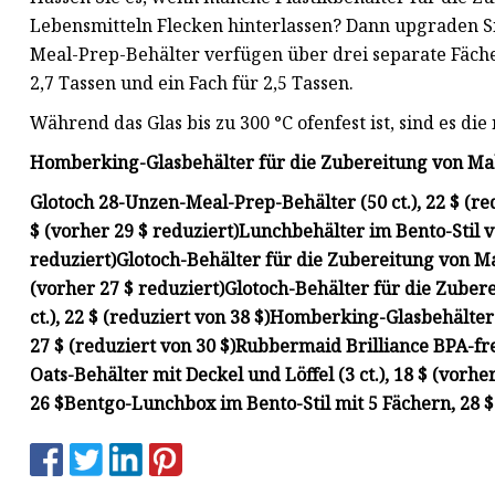
Lebensmitteln Flecken hinterlassen? Dann upgraden Sie
Meal-Prep-Behälter verfügen über drei separate Fächer 
2,7 Tassen und ein Fach für 2,5 Tassen.
Während das Glas bis zu 300 °C ofenfest ist, sind es di
Homberking-Glasbehälter für die Zubereitung von Mahlze
Glotoch 28-Unzen-Meal-Prep-Behälter (50 ct.), 22 $ (re
$ (vorher 29 $ reduziert)
Lunchbehälter im Bento-Stil v
reduziert)
Glotoch-Behälter für die Zubereitung von Ma
(vorher 27 $ reduziert)
Glotoch-Behälter für die Zuber
ct.), 22 $ (reduziert von 38 $)
Homberking-Glasbehälter f
27 $ (reduziert von 30 $)
Rubbermaid Brilliance BPA-frei
Oats-Behälter mit Deckel und Löffel (3 ct.), 18 $ (vorhe
26 $
Bentgo-Lunchbox im Bento-Stil mit 5 Fächern, 28 