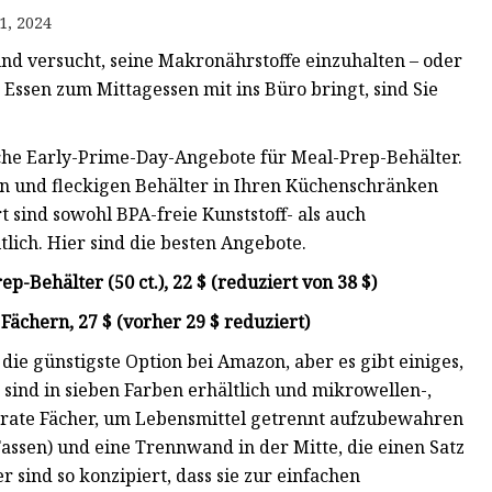
1, 2024
 und versucht, seine Makronährstoffe einzuhalten – oder
 Essen zum Mittagessen mit ins Büro bringt, sind Sie
che Early-Prime-Day-Angebote für Meal-Prep-Behälter.
zten und fleckigen Behälter in Ihren Küchenschränken
t sind sowohl BPA-freie Kunststoff- als auch
lich. Hier sind die besten Angebote.
-Behälter (50 ct.), 22 $ (reduziert von 38 $)
ächern, 27 $ (vorher 29 $ reduziert)
 die günstigste Option bei Amazon, aber es gibt einiges,
sind in sieben Farben erhältlich und mikrowellen-,
parate Fächer, um Lebensmittel getrennt aufzubewahren
2 Tassen) und eine Trennwand in der Mitte, die einen Satz
 sind so konzipiert, dass sie zur einfachen