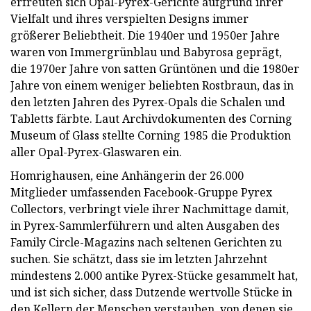
erfreuten sich Opal-Pyrex-Gerichte aufgrund ihrer
Vielfalt und ihres verspielten Designs immer
größerer Beliebtheit. Die 1940er und 1950er Jahre
waren von Immergrünblau und Babyrosa geprägt,
die 1970er Jahre von satten Grüntönen und die 1980er
Jahre von einem weniger beliebten Rostbraun, das in
den letzten Jahren des Pyrex-Opals die Schalen und
Tabletts färbte. Laut Archivdokumenten des Corning
Museum of Glass stellte Corning 1985 die Produktion
aller Opal-Pyrex-Glaswaren ein.
Homrighausen, eine Anhängerin der 26.000
Mitglieder umfassenden Facebook-Gruppe Pyrex
Collectors, verbringt viele ihrer Nachmittage damit,
in Pyrex-Sammlerführern und alten Ausgaben des
Family Circle-Magazins nach seltenen Gerichten zu
suchen. Sie schätzt, dass sie im letzten Jahrzehnt
mindestens 2.000 antike Pyrex-Stücke gesammelt hat,
und ist sich sicher, dass Dutzende wertvolle Stücke in
den Kellern der Menschen verstauben, von denen sie