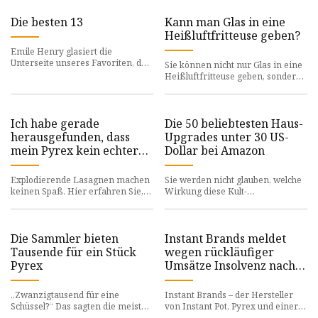
Die besten 13
Kann man Glas in eine
Heißluftfritteuse geben?
Emile Henry glasiert die
Unterseite unseres Favoriten, des
Sie können nicht nur Glas in eine
Modern Classics Rectangular
Heißluftfritteuse geben, sondern
Baker, nicht mehr. Ansonsten is
auch gehärtetes, ofenfestes Glas
verwenden, um Ihre
Ich habe gerade
Die 50 beliebtesten Haus-
herausgefunden, dass
Upgrades unter 30 US-
mein Pyrex kein echter
Dollar bei Amazon
PYREX ist und ich bin
völlig überwältigt
Explodierende Lasagnen machen
Sie werden nicht glauben, welche
keinen Spaß. Hier erfahren Sie,
Wirkung diese Kult-
wie Sie die Pyrex-Produkte
Lieblingsartikel haben werden.
unterscheiden können. Eleanor
Die Modernisierung Ihres
Zuhauses b
Die Sammler bieten
Instant Brands meldet
Tausende für ein Stück
wegen rückläufiger
Pyrex
Umsätze Insolvenz nach
Chapter 11 an
„Zwanzigtausend für eine
Instant Brands – der Hersteller
Schüssel?“ Das sagten die meisten
von Instant Pot, Pyrex und einer
Leute, als der Preis für „Lucky in
Vielzahl anderer