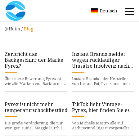
Deutsch
Heim
/
Blog
Zerbricht das
Instant Brands meldet
Backgeschirr der Marke
wegen rückläufiger
Pyrex?
Umsätze Insolvenz nach
Chapter 11 an
Über diese Bewertung Pyrex ist,
Instant Brands – der Hersteller
wie alle Marken von Backformen
von Instant Pot, Pyrex und einer
aus Glas, anfällig für Brüche
Vielzahl anderer
aufgrund von Temperatursch
Grundnahrungsmittel für die
Küche – h
Pyrex ist nicht mehr
TikTok liebt Vintage-
temperaturschockbeständig
Pyrex, hier finden Sie es
Die große Veränderung, die nur
Von Michelle Mastro Alle auf
wenigen auffiel. Maggie Burch ist
Architectural Digest vorgestellten
eine Expertin für digitale Medien
Produkte werden von unseren
mit einem Jahrzehnt
Redakteuren unabhängig ausg