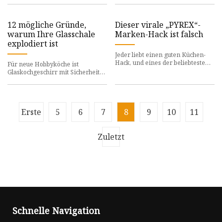
Love“ letztes Jahr bei e
Grundnahrungsmittel für die
Küche – h
12 mögliche Gründe,
Dieser virale „PYREX“-
warum Ihre Glasschale
Marken-Hack ist falsch
explodiert ist
Jeder liebt einen guten Küchen-
Hack, und eines der beliebtesten
Für neue Hobbyköche ist
Beispiele betrifft Kochgeschirr
Glaskochgeschirr mit Sicherheit
aus Glas. Auf Twitter,
eine der einschüchterndsten
Optionen überhaupt. Es ist
zerbrec
Erste
5
6
7
8
9
10
11
Zuletzt
Schnelle Navigation