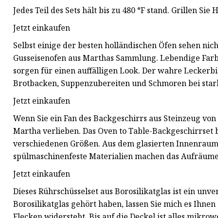
Jedes Teil des Sets hält bis zu 480 °F stand. Grillen S
Jetzt einkaufen
Selbst einige der besten holländischen Öfen sehen nich
Gusseisenofen aus Marthas Sammlung. Lebendige Far
sorgen für einen auffälligen Look. Der wahre Leckerbis
Brotbacken, Suppenzubereiten und Schmoren bei stark
Jetzt einkaufen
Wenn Sie ein Fan des Backgeschirrs aus Steinzeug von
Martha verlieben. Das Oven to Table-Backgeschirrset b
verschiedenen Größen. Aus dem glasierten Innenraum l
spülmaschinenfeste Materialien machen das Aufräume
Jetzt einkaufen
Dieses Rührschüsselset aus Borosilikatglas ist ein un
Borosilikatglas gehört haben, lassen Sie mich es Ihnen 
Flecken widersteht. Bis auf die Deckel ist alles mikro