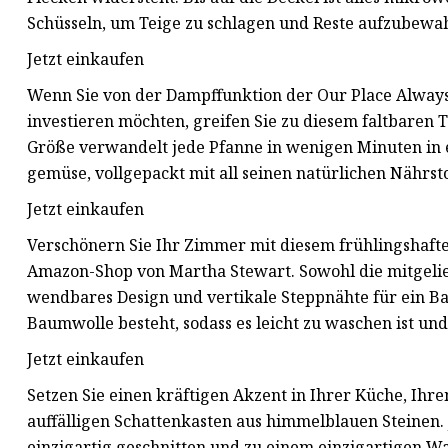
Schüsseln, um Teige zu schlagen und Reste aufzubew
Jetzt einkaufen
Wenn Sie von der Dampffunktion der Our Place Always-
investieren möchten, greifen Sie zu diesem faltbaren 
Größe verwandelt jede Pfanne in wenigen Minuten in e
gemüse, vollgepackt mit all seinen natürlichen Nährsto
Jetzt einkaufen
Verschönern Sie Ihr Zimmer mit diesem frühlingshaf
Amazon-Shop von Martha Stewart. Sowohl die mitgelie
wendbares Design und vertikale Steppnähte für ein Bau
Baumwolle besteht, sodass es leicht zu waschen ist und
Jetzt einkaufen
Setzen Sie einen kräftigen Akzent in Ihrer Küche, I
auffälligen Schattenkasten aus himmelblauen Steinen. 
einzigartig geschnitten und zu einem einzigartigen W