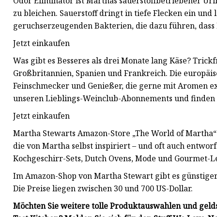
Odor Eliminator ist Marthas sauerstoffbetriebener Uri
zu bleichen. Sauerstoff dringt in tiefe Flecken ein und
geruchserzeugenden Bakterien, die dazu führen, dass
Jetzt einkaufen
Was gibt es Besseres als drei Monate lang Käse? Trick
Großbritannien, Spanien und Frankreich. Die europäis
Feinschmecker und Genießer, die gerne mit Aromen exp
unseren Lieblings-Weinclub-Abonnements und finden S
Jetzt einkaufen
Martha Stewarts Amazon-Store „The World of Martha“ 
die von Martha selbst inspiriert – und oft auch entwo
Kochgeschirr-Sets, Dutch Ovens, Mode und Gourmet-Le
Im Amazon-Shop von Martha Stewart gibt es günstiger
Die Preise liegen zwischen 30 und 700 US-Dollar.
Möchten Sie weitere tolle Produktauswahlen und gel