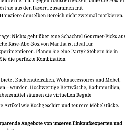
nentferner hart gegen Haustierflecken, ohne die Polster
 löst sie aus den Fasern, zusammen mit
 Haustiere denselben Bereich nicht zweimal markieren.
frage: Nichts geht über eine Schachtel Gourmet-Picks aus
che Käse-Abo-Box von Martha ist ideal für
erimentieren. Planen Sie eine Party? Stöbern Sie in
ie die perfekte Kombination.
bietet Küchenutensilien, Wohnaccessoires und Möbel,
rfen – wurden. Hochwertige Bettwäsche, Badutensilien,
bensmittel säumen die virtuellen Regale.
e Artikel wie Kochgeschirr und teurere Möbelstücke.
dsparende Angebote von unseren Einkaufsexperten und