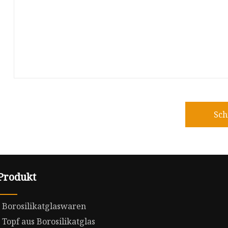
Sch
Produkt
Borosilikatglaswaren
Topf aus Borosilikatglas