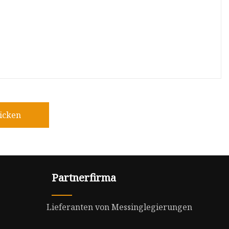
icken
Partnerfirma
Lieferanten von Messinglegierungen