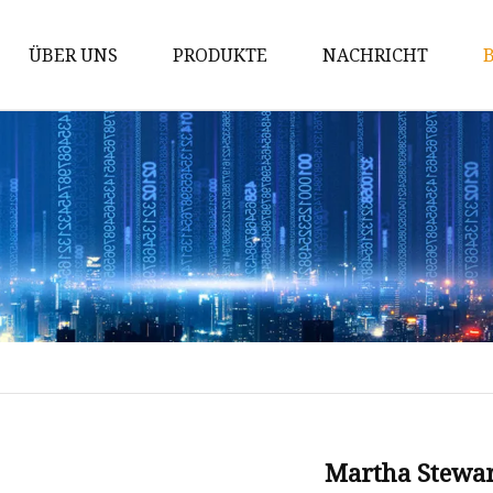
ÜBER UNS
PRODUKTE
NACHRICHT
Borosilikatglaswaren
Topf aus Borosilikatglas
Backgeschirr aus Borosilikatglas
Kasserolle aus Borosilikatglas
Salatschüssel aus Borosilikatglas
Vorratsdose aus Borosilikatglas
Messbecher aus Borosilikatglas
Lebensmittelbehälter aus
Borosilikatglas
Martha Stewa